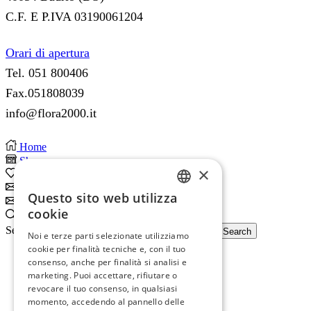
C.F. E P.IVA 03190061204
Orari di apertura
Tel. 051 800406
Fax.051808039
info@flora2000.it
Home
Shop
×
0
Wishlist
Subscribe
Questo sito web utilizza
Subscribe
ITALIAN
cookie
Search
ENGLISH
Search input
Search
Noi e terze parti selezionate utilizziamo
cookie per finalità tecniche e, con il tuo
consenso, anche per finalità si analisi e
marketing. Puoi accettare, rifiutare o
revocare il tuo consenso, in qualsiasi
momento, accedendo al pannello delle