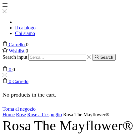
Il catalogo
Chi siamo
Carrello
0
Wishlist
0
Search input
Search
0
0
0
Carrello
No products in the cart.
Torna al negozio
Home
Rose
Rose a Cespuglio
Rosa The Mayflower®
Rosa The Mayflower®