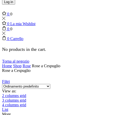
Log in
0
0
0
La mia Wishlist
0
0
0
Carrello
No products in the cart.
Torna al negozio
Home
Shop
Rose
Rose a Cespuglio
Rose a Cespuglio
Filtri
View as:
2 columns grid
3 columns grid
4 columns grid
List
More