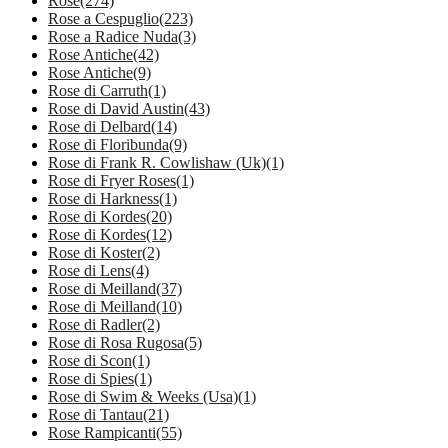
Rose
(274)
Rose a Cespuglio
(223)
Rose a Radice Nuda
(3)
Rose Antiche
(42)
Rose Antiche
(9)
Rose di Carruth
(1)
Rose di David Austin
(43)
Rose di Delbard
(14)
Rose di Floribunda
(9)
Rose di Frank R. Cowlishaw (Uk)
(1)
Rose di Fryer Roses
(1)
Rose di Harkness
(1)
Rose di Kordes
(20)
Rose di Kordes
(12)
Rose di Koster
(2)
Rose di Lens
(4)
Rose di Meilland
(37)
Rose di Meilland
(10)
Rose di Radler
(2)
Rose di Rosa Rugosa
(5)
Rose di Scon
(1)
Rose di Spies
(1)
Rose di Swim & Weeks (Usa)
(1)
Rose di Tantau
(21)
Rose Rampicanti
(55)