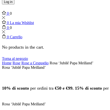
Log in
0
0
0
La mia Wishlist
0
0
0
Carrello
No products in the cart.
Torna al negozio
Home
Rose
Rose a Cespuglio
Rosa ‘Jubilé Papa Meilland’
Rosa ‘Jubilé Papa Meilland’
10% di sconto
per ordini tra
€50 e €99.
15% di sconto
per 
Rosa ‘Jubilé Papa Meilland’