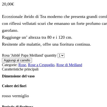
20,00
€
Eccezionale ibrido di Tea moderno che presenta grandi corol
con riflessi vellutati scuri che emanano un forte profumo car
garofano.
Raggiunge un’ altezza tra 80 e i 120 cm.
Resitente alle malattie, offre una fioritura continua.
Rosa 'Jubilé Papa Meilland' quantity
Aggiungi al carrello
Categorie:
Rose
,
Rose a Cespuglio
,
Rose di Meilland
Caratteristiche principali
Dimensione del vaso
Colore dei fiori
rosso vermiglio
Periodo di fioritura