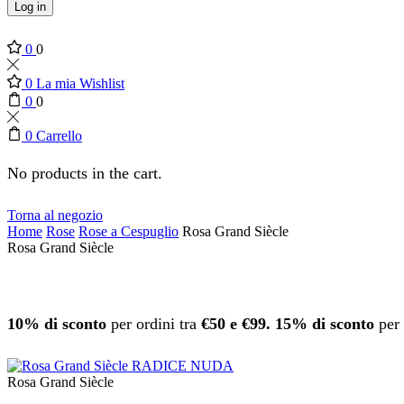
Log in
0
0
0
La mia Wishlist
0
0
0
Carrello
No products in the cart.
Torna al negozio
Home
Rose
Rose a Cespuglio
Rosa Grand Siècle
Rosa Grand Siècle
10% di sconto
per ordini tra
€50 e €99.
15% di sconto
per 
Rosa Grand Siècle