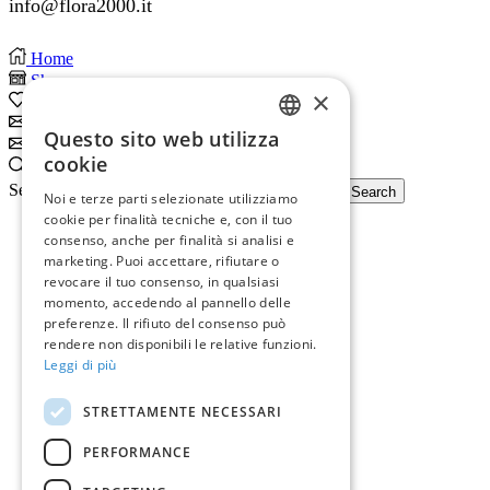
info@flora2000.it
Home
Shop
×
0
Wishlist
Subscribe
Questo sito web utilizza
Subscribe
ITALIAN
cookie
Search
ENGLISH
Search input
Search
Noi e terze parti selezionate utilizziamo
cookie per finalità tecniche e, con il tuo
consenso, anche per finalità si analisi e
marketing. Puoi accettare, rifiutare o
revocare il tuo consenso, in qualsiasi
momento, accedendo al pannello delle
preferenze. Il rifiuto del consenso può
rendere non disponibili le relative funzioni.
Leggi di più
STRETTAMENTE NECESSARI
PERFORMANCE