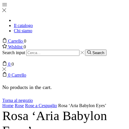
Il catalogo
Chi siamo
Carrello
0
Wishlist
0
Search input
Search
0
0
0
Carrello
No products in the cart.
Torna al negozio
Home
Rose
Rose a Cespuglio
Rosa ‘Aria Babylon Eyes’
Rosa ‘Aria Babylon