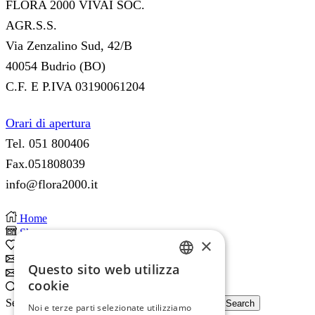
FLORA 2000 VIVAI SOC.
AGR.S.S.
Via Zenzalino Sud, 42/B
40054 Budrio (BO)
C.F. E P.IVA 03190061204
Orari di apertura
Tel. 051 800406
Fax.051808039
info@flora2000.it
Home
Shop
×
0
Wishlist
Subscribe
Questo sito web utilizza
ITALIAN
Subscribe
cookie
Search
ENGLISH
Search input
Search
Noi e terze parti selezionate utilizziamo