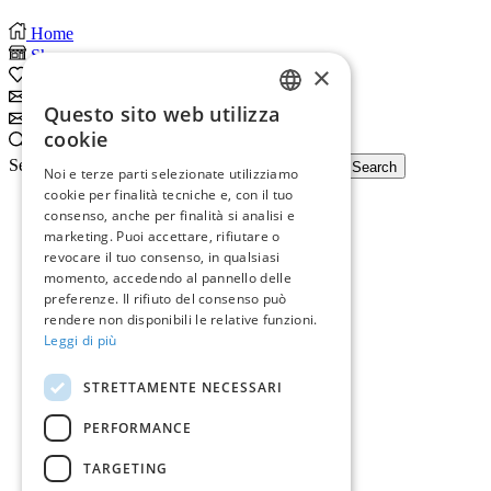
Home
Shop
×
0
Wishlist
Subscribe
Questo sito web utilizza
Subscribe
ITALIAN
cookie
Search
ENGLISH
Search input
Search
Noi e terze parti selezionate utilizziamo
cookie per finalità tecniche e, con il tuo
consenso, anche per finalità si analisi e
marketing. Puoi accettare, rifiutare o
revocare il tuo consenso, in qualsiasi
momento, accedendo al pannello delle
preferenze. Il rifiuto del consenso può
rendere non disponibili le relative funzioni.
Leggi di più
STRETTAMENTE NECESSARI
PERFORMANCE
TARGETING