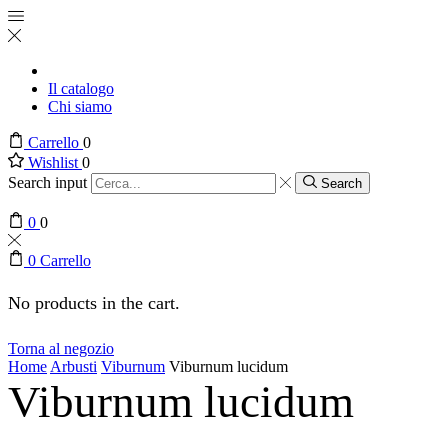
Il catalogo
Chi siamo
Carrello
0
Wishlist
0
Search input
Search
0
0
0
Carrello
No products in the cart.
Torna al negozio
Home
Arbusti
Viburnum
Viburnum lucidum
Viburnum lucidum