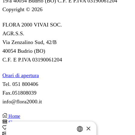
19/a 40054 Budrio (BO) C.F. E P.IVA 03190061204
Copyright © 2026
FLORA 2000 VIVAI SOC.
AGR.S.S.
Via Zenzalino Sud, 42/B
40054 Budrio (BO)
C.F. E P.IVA 03190061204
Orari di apertura
Tel. 051 800406
Fax.051808039
info@flora2000.it
Home
Shop
×
0
Wishlist
Subscribe