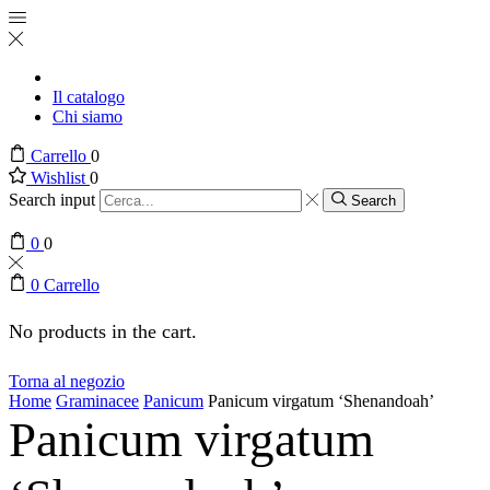
Il catalogo
Chi siamo
Carrello
0
Wishlist
0
Search input
Search
0
0
0
Carrello
No products in the cart.
Torna al negozio
Home
Graminacee
Panicum
Panicum virgatum ‘Shenandoah’
Panicum virgatum