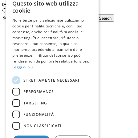
Questo sito web utilizza
Subscribe
ITALIAN
cookie
Search
ENGLISH
Search input
Search
Noi e terze parti selezionate utilizziamo
cookie per finalità tecniche e, con il tuo
consenso, anche per finalità si analisi e
marketing. Puoi accettare, rifiutare o
revocare il tuo consenso, in qualsiasi
momento, accedendo al pannello delle
preferenze. Il rifiuto del consenso può
rendere non disponibili le relative funzioni.
Leggi di più
STRETTAMENTE NECESSARI
PERFORMANCE
TARGETING
FUNZIONALITÀ
NON CLASSIFICATI