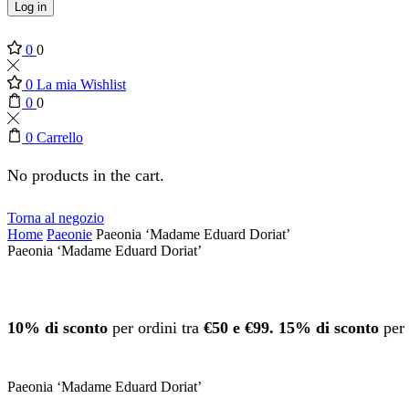
Log in
0
0
0
La mia Wishlist
0
0
0
Carrello
No products in the cart.
Torna al negozio
Home
Paeonie
Paeonia ‘Madame Eduard Doriat’
Paeonia ‘Madame Eduard Doriat’
10% di sconto
per ordini tra
€50 e €99.
15% di sconto
per 
Paeonia ‘Madame Eduard Doriat’