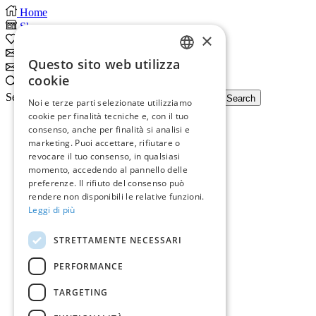
Home
Shop
×
0
Wishlist
Subscribe
Questo sito web utilizza
Subscribe
ITALIAN
cookie
Search
ENGLISH
Search input
Search
Noi e terze parti selezionate utilizziamo
cookie per finalità tecniche e, con il tuo
consenso, anche per finalità si analisi e
marketing. Puoi accettare, rifiutare o
revocare il tuo consenso, in qualsiasi
momento, accedendo al pannello delle
preferenze. Il rifiuto del consenso può
rendere non disponibili le relative funzioni.
Leggi di più
STRETTAMENTE NECESSARI
PERFORMANCE
TARGETING