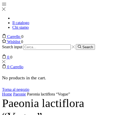
Il catalogo
Chi siamo
Carrello
0
Wishlist
0
Search input
Search
0
0
0
Carrello
No products in the cart.
Torna al negozio
Home
Paeonie
Paeonia lactiflora “Vogue”
Paeonia lactiflora