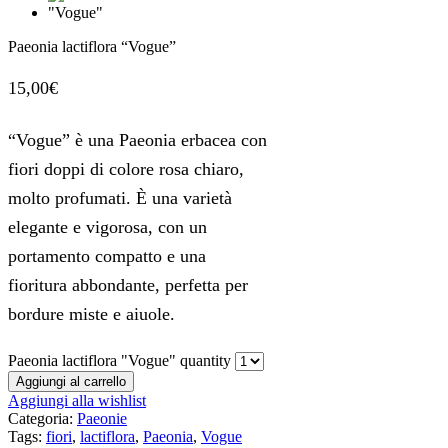
Paeonia lactiflora “Vogue”
15,00
€
“Vogue” è una Paeonia erbacea con
fiori doppi di colore rosa chiaro,
molto profumati. È una varietà
elegante e vigorosa, con un
portamento compatto e una
fioritura abbondante, perfetta per
bordure miste e aiuole.
Paeonia lactiflora "Vogue" quantity
Aggiungi al carrello
Aggiungi alla wishlist
Categoria:
Paeonie
Tags:
fiori
,
lactiflora
,
Paeonia
,
Vogue