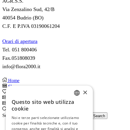
AGR.S.S.
Via Zenzalino Sud, 42/B
40054 Budrio (BO)
C.F. E P.IVA 03190061204
Orari di apertura
Tel. 051 800406
Fax.051808039
info@flora2000.it
Home
Shop
×
0
Wishlist
Subscribe
Questo sito web utilizza
Subscribe
ITALIAN
cookie
Search
ENGLISH
Search input
Search
Noi e terze parti selezionate utilizziamo
cookie per finalità tecniche e, con il tuo
consenso, anche per finalità si analisi e