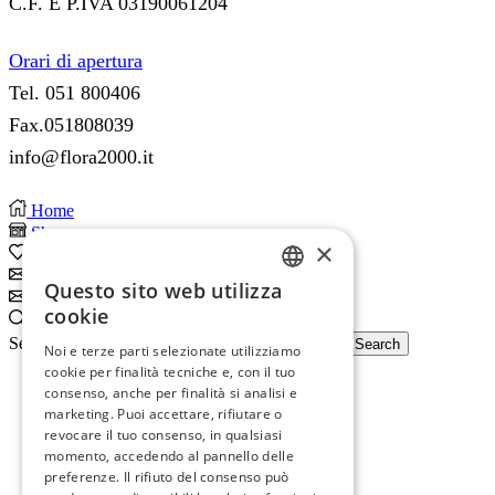
C.F. E P.IVA 03190061204
Orari di apertura
Tel. 051 800406
Fax.051808039
info@flora2000.it
Home
Shop
×
0
Wishlist
Subscribe
Questo sito web utilizza
ITALIAN
Subscribe
cookie
Search
ENGLISH
Search input
Search
Noi e terze parti selezionate utilizziamo
cookie per finalità tecniche e, con il tuo
consenso, anche per finalità si analisi e
marketing. Puoi accettare, rifiutare o
revocare il tuo consenso, in qualsiasi
momento, accedendo al pannello delle
preferenze. Il rifiuto del consenso può