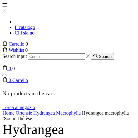
Il catalogo
Chi siamo
Carrello
0
Wishlist
0
Search input
Search
0
0
0
Carrello
No products in the cart.
Torna al negozio
Home
Ortensie
Hydrangea Macrophylla
Hydrangea macrophylla
‘Soeur Thérèse’
Hydrangea