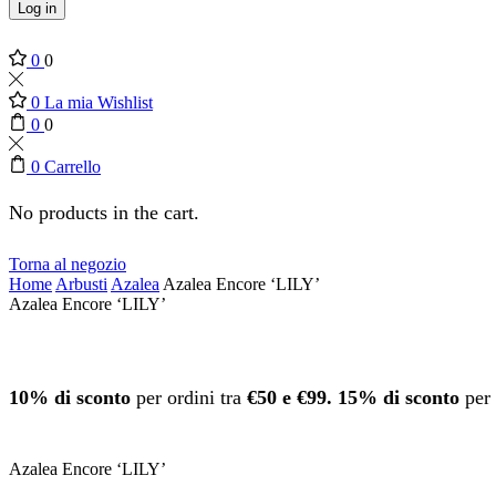
Log in
0
0
0
La mia Wishlist
0
0
0
Carrello
No products in the cart.
Torna al negozio
Home
Arbusti
Azalea
Azalea Encore ‘LILY’
Azalea Encore ‘LILY’
10% di sconto
per ordini tra
€50 e €99.
15% di sconto
per 
Azalea Encore ‘LILY’