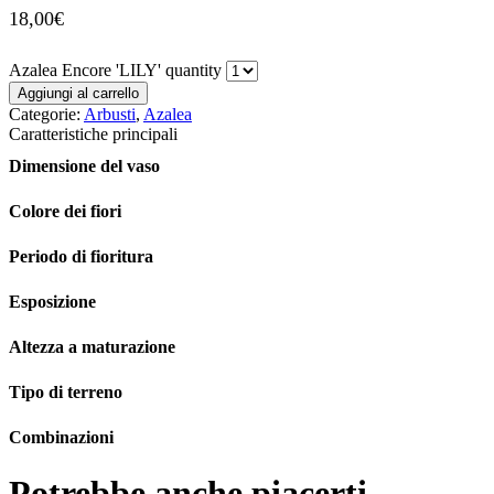
18,00
€
Azalea Encore 'LILY' quantity
Aggiungi al carrello
Categorie:
Arbusti
,
Azalea
Caratteristiche principali
Dimensione del vaso
Colore dei fiori
Periodo di fioritura
Esposizione
Altezza a maturazione
Tipo di terreno
Combinazioni
Potrebbe anche piacerti