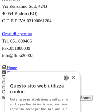
Via Zenzalino Sud, 42/B
40054 Budrio (BO)
C.F. E P.IVA 03190061204
Orari di apertura
Tel. 051 800406
Fax.051808039
info@flora2000.it
Home
Shop
×
0
Wishlist
Subscribe
Questo sito web utilizza
ITALIAN
Subscribe
cookie
Search
ENGLISH
Search input
Search
Noi e terze parti selezionate utilizziamo
cookie per finalità tecniche e, con il tuo
consenso, anche per finalità si analisi e