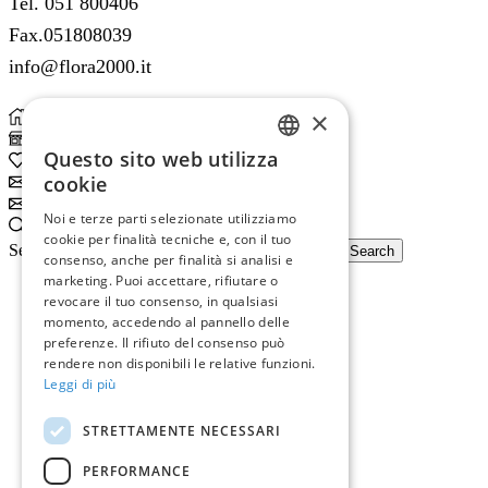
Tel. 051 800406
Fax.051808039
info@flora2000.it
×
Home
Shop
Questo sito web utilizza
0
Wishlist
ITALIAN
cookie
Subscribe
ENGLISH
Subscribe
Noi e terze parti selezionate utilizziamo
Search
cookie per finalità tecniche e, con il tuo
Search input
Search
consenso, anche per finalità si analisi e
marketing. Puoi accettare, rifiutare o
revocare il tuo consenso, in qualsiasi
momento, accedendo al pannello delle
preferenze. Il rifiuto del consenso può
rendere non disponibili le relative funzioni.
Leggi di più
STRETTAMENTE NECESSARI
PERFORMANCE