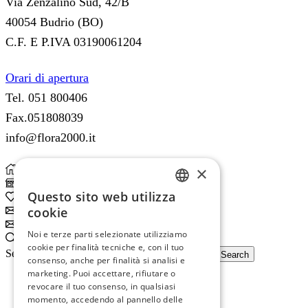
Via Zenzalino Sud, 42/B
40054 Budrio (BO)
C.F. E P.IVA 03190061204
Orari di apertura
Tel. 051 800406
Fax.051808039
info@flora2000.it
×
Home
Shop
Questo sito web utilizza
0
Wishlist
ITALIAN
cookie
Subscribe
ENGLISH
Subscribe
Noi e terze parti selezionate utilizziamo
Search
cookie per finalità tecniche e, con il tuo
Search input
Search
consenso, anche per finalità si analisi e
marketing. Puoi accettare, rifiutare o
revocare il tuo consenso, in qualsiasi
momento, accedendo al pannello delle