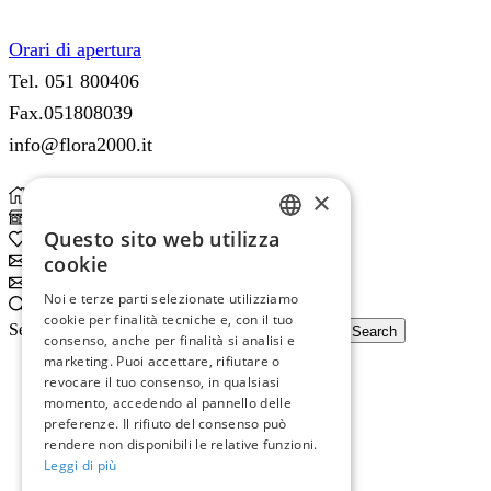
Orari di apertura
Tel. 051 800406
Fax.051808039
info@flora2000.it
×
Home
Shop
Questo sito web utilizza
0
Wishlist
ITALIAN
cookie
Subscribe
ENGLISH
Subscribe
Noi e terze parti selezionate utilizziamo
Search
cookie per finalità tecniche e, con il tuo
Search input
Search
consenso, anche per finalità si analisi e
marketing. Puoi accettare, rifiutare o
revocare il tuo consenso, in qualsiasi
momento, accedendo al pannello delle
preferenze. Il rifiuto del consenso può
rendere non disponibili le relative funzioni.
Leggi di più