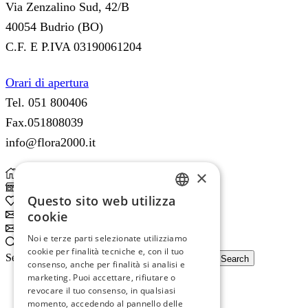
Via Zenzalino Sud, 42/B
40054 Budrio (BO)
C.F. E P.IVA 03190061204
Orari di apertura
Tel. 051 800406
Fax.051808039
info@flora2000.it
×
Home
Shop
Questo sito web utilizza
0
Wishlist
ITALIAN
cookie
Subscribe
ENGLISH
Subscribe
Noi e terze parti selezionate utilizziamo
Search
cookie per finalità tecniche e, con il tuo
Search input
Search
consenso, anche per finalità si analisi e
marketing. Puoi accettare, rifiutare o
revocare il tuo consenso, in qualsiasi
momento, accedendo al pannello delle