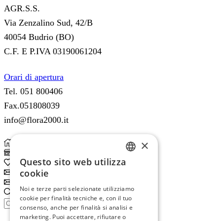
AGR.S.S.
Via Zenzalino Sud, 42/B
40054 Budrio (BO)
C.F. E P.IVA 03190061204
Orari di apertura
Tel. 051 800406
Fax.051808039
info@flora2000.it
×
Home
Shop
Questo sito web utilizza
0
Wishlist
ITALIAN
cookie
Subscribe
ENGLISH
Subscribe
Noi e terze parti selezionate utilizziamo
Search
cookie per finalità tecniche e, con il tuo
Search
consenso, anche per finalità si analisi e
input
Search
marketing. Puoi accettare, rifiutare o