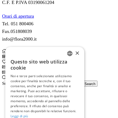
C.F. E P.IVA 03190061204
Orari di apertura
Tel. 051 800406
Fax.051808039
info@flora2000.it
×
Home
Shop
Questo sito web utilizza
0
Wishlist
ITALIAN
cookie
Subscribe
ENGLISH
Subscribe
Noi e terze parti selezionate utilizziamo
Search
cookie per finalità tecniche e, con il tuo
Search input
Search
consenso, anche per finalità si analisi e
marketing. Puoi accettare, rifiutare o
revocare il tuo consenso, in qualsiasi
momento, accedendo al pannello delle
preferenze. Il rifiuto del consenso può
rendere non disponibili le relative funzioni.
Leggi di più