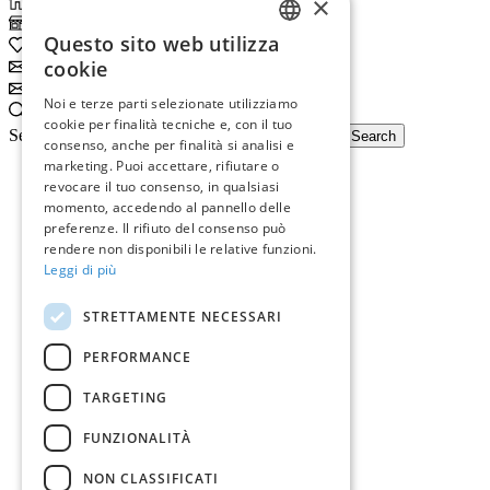
×
Home
Shop
Questo sito web utilizza
0
Wishlist
ITALIAN
cookie
Subscribe
ENGLISH
Subscribe
Noi e terze parti selezionate utilizziamo
Search
cookie per finalità tecniche e, con il tuo
Search input
Search
consenso, anche per finalità si analisi e
marketing. Puoi accettare, rifiutare o
revocare il tuo consenso, in qualsiasi
momento, accedendo al pannello delle
preferenze. Il rifiuto del consenso può
rendere non disponibili le relative funzioni.
Leggi di più
STRETTAMENTE NECESSARI
PERFORMANCE
TARGETING
FUNZIONALITÀ
NON CLASSIFICATI