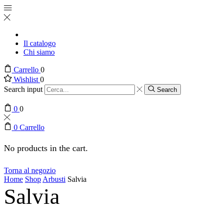
Il catalogo
Chi siamo
Carrello
0
Wishlist
0
Search input
Search
0
0
0
Carrello
No products in the cart.
Torna al negozio
Home
Shop
Arbusti
Salvia
Salvia