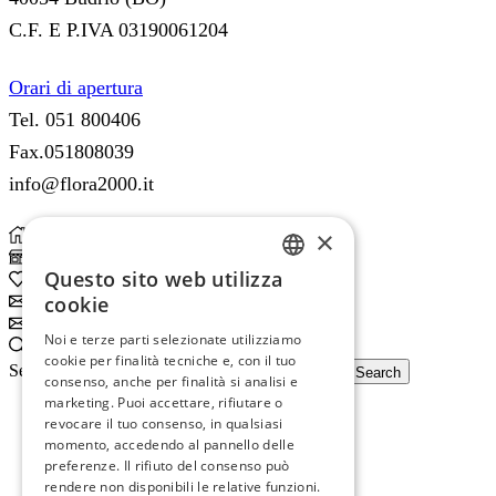
C.F. E P.IVA 03190061204
Orari di apertura
Tel. 051 800406
Fax.051808039
info@flora2000.it
×
Home
Shop
Questo sito web utilizza
0
Wishlist
ITALIAN
cookie
Subscribe
ENGLISH
Subscribe
Noi e terze parti selezionate utilizziamo
Search
cookie per finalità tecniche e, con il tuo
Search input
Search
consenso, anche per finalità si analisi e
marketing. Puoi accettare, rifiutare o
revocare il tuo consenso, in qualsiasi
momento, accedendo al pannello delle
preferenze. Il rifiuto del consenso può
rendere non disponibili le relative funzioni.